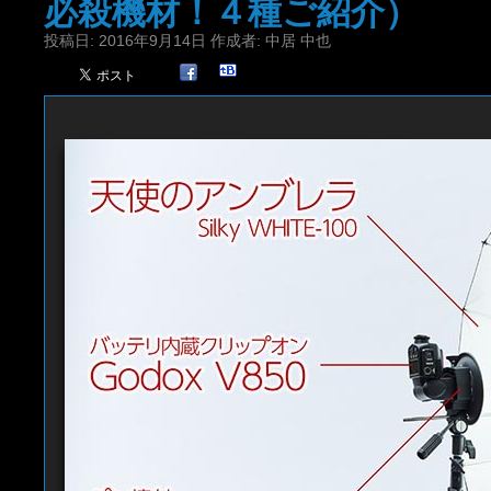
必殺機材！４種ご紹介）
投稿日:
2016年9月14日
作成者:
中居 中也