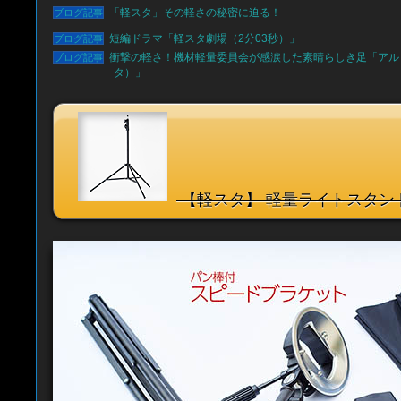
「軽スタ」その軽さの秘密に迫る！
短編ドラマ「軽スタ劇場（2分03秒）」
衝撃の軽さ！機材軽量委員会が感涙した素晴らしき足「アルミ
タ）」
【軽スタ】 軽量ライトスタンド 8