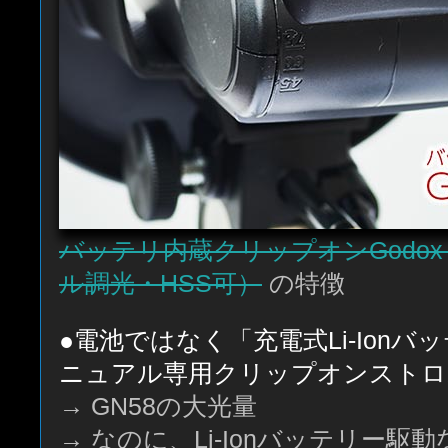
バッテリ内蔵クリップオンGodox 
ル調光・HSS可）
の特徴
●電池ではなく「充電式Li-Ion
ニュアル専用クリップオンストロ
→ GN58の大光量
→ なのに、Li-Ionバッテリー駆