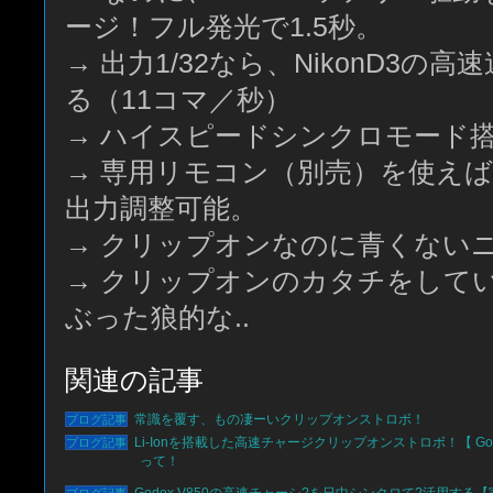
ージ！フル発光で1.5秒。
→ 出力1/32なら、NikonD3の
る（11コマ／秒）
→ ハイスピードシンクロモード
→ 専用リモコン（別売）を使え
出力調整可能。
→ クリップオンなのに青くない
→ クリップオンのカタチをして
ぶった狼的な..
関連の記事
常識を覆す、もの凄ーいクリップオンストロボ！
Li-Ionを搭載した高速チャージクリップオンストロボ！【 Godox 
って！