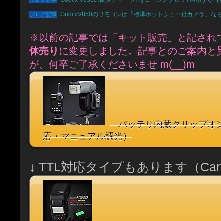
Godox V850の高速チャーシ?を日中シンクロて?活用する
GodoxV850のリモコンは「標準ホットシュー付カメラ」
※以前の記事では「キット販売」と記され
体売り
に変更しました。記事とのご案内と
が、何卒ご了承くださいませ m(__)m
バッテリ内蔵クリップオンGo
応・マニュアル調光）
↓ TTL対応タイプもあります（Can