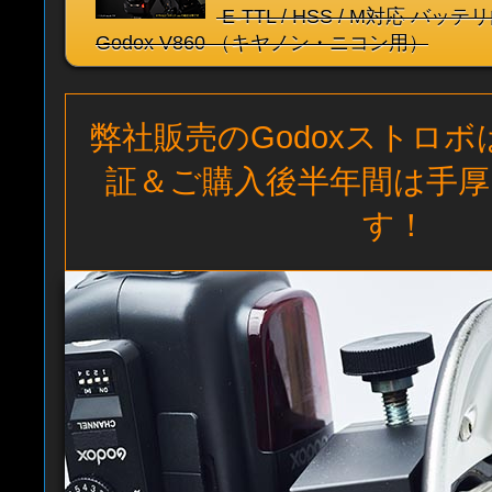
E-TTL / HSS / M対応 バ
Godox V860 （キヤノン・ニコン用）
弊社販売のGodoxストロ
証＆ご購入後半年間は手厚
す！