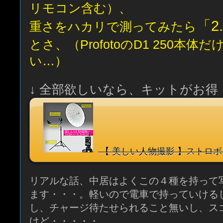
リモコン含む）、
「2
重さをハカリで測ってみたら
とさ、（ProfotoのD1 250本体だ
い…）
↓ 全部欲しいなら、キットがお得
【 美しい人物撮影 】ストロボ
リアルな話、中居はよくこの４種を持って
ます・・・。軽いので電車で持っていける
し、チャージ待たせられること無いし、ス
けど・・・・・。