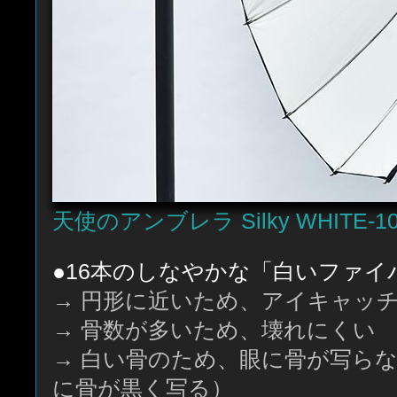
天使のアンブレラ Silky WHITE-1
●16本のしなやかな「白いファイ
→ 円形に近いため、アイキャッ
→ 骨数が多いため、壊れにくい
→ 白い骨のため、眼に骨が写ら
に骨が黒く写る）