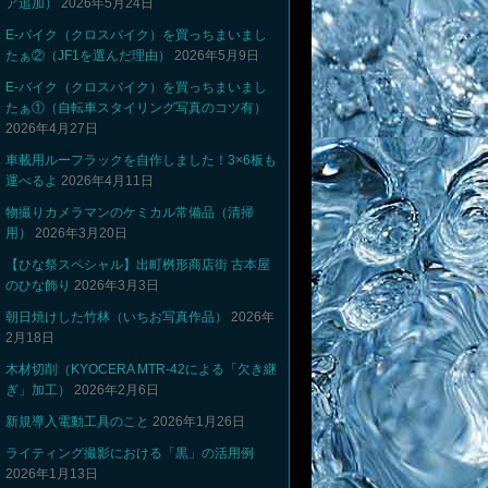
ア追加）
2026年5月24日
E-バイク（クロスバイク）を買っちまいまし
たぁ②（JF1を選んだ理由）
2026年5月9日
E-バイク（クロスバイク）を買っちまいまし
たぁ①（自転車スタイリング写真のコツ有）
2026年4月27日
車載用ルーフラックを自作しました！3×6板も
運べるよ
2026年4月11日
物撮りカメラマンのケミカル常備品（清掃
用）
2026年3月20日
【ひな祭スペシャル】出町桝形商店街 古本屋
のひな飾り
2026年3月3日
朝日焼けした竹林（いちお写真作品）
2026年
2月18日
木材切削（KYOCERA MTR-42による「欠き継
ぎ」加工）
2026年2月6日
新規導入電動工具のこと
2026年1月26日
ライティング撮影における「黒」の活用例
2026年1月13日