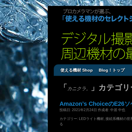
使える機材 Shop
Blog！トップ
「
」カテゴリ
カニクラ。
Amazon’s Choice
投稿日:
2021年2月24日
作成者:
中居 中也
カテゴリー:
LEDライト機材
,
接続系機材の世
る