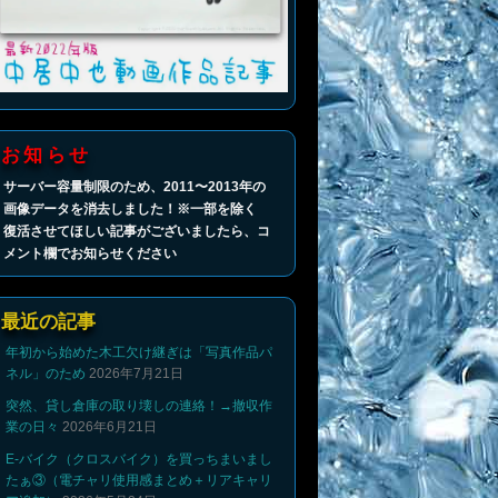
お知らせ
サーバー容量制限のため、2011〜2013年の
画像データを消去しました！※一部を除く
復活させてほしい記事がございましたら、コ
メント欄でお知らせください
最近の記事
年初から始めた木工欠け継ぎは「写真作品パ
ネル」のため
2026年7月21日
突然、貸し倉庫の取り壊しの連絡！→撤収作
業の日々
2026年6月21日
E-バイク（クロスバイク）を買っちまいまし
たぁ③（電チャリ使用感まとめ＋リアキャリ