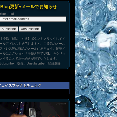
Blog更新♥メールでお知らせ
Your email:
【登録（解除）する】ボタンをクリックしてメ
ールアドレスを送信しますと、ご登録のメール
アドレス宛に確認のメールが届きます。確認メ
ールにございます「手続き完了URL」をクリッ
クすることでお手続きが完了いたします。
Subscribe = 登録／Unsubscribe = 登録解除
フェイスブックもチェック