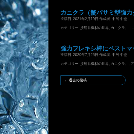
カニクラ（蟹バサミ型強力
投稿日:
2021年2月19日
作成者:
中居 中也
カテゴリー:
接続系機材の世界
,
カニクラ。
|
強力フレキシ棒にベストマ
投稿日:
2020年7月25日
作成者:
中居 中也
カテゴリー:
接続系機材の世界
,
カニクラ。
,
ア
←
過去の投稿