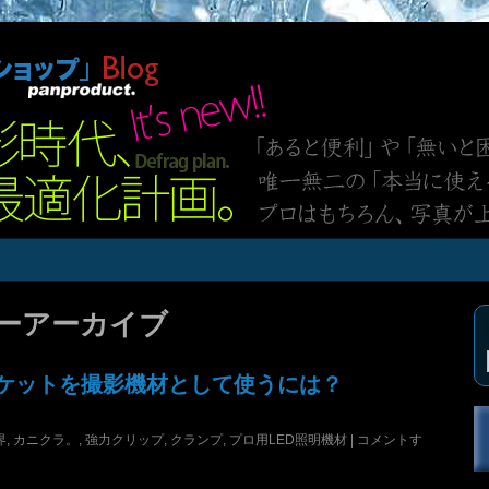
ーアーカイブ
のE26ソケットを撮影機材として使うには？
界
,
カニクラ。
,
強力クリップ
,
クランプ
,
プロ用LED照明機材
|
コメントす