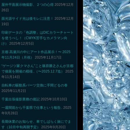
屋外平面展示物撮影、２つの心得
2025年12月
26日
面光源サイド光は後モレに注意！
2025年12月
19日
印刷データの「色調整」はDICカラーチャート
を使うべし！（CMYK苦手なカメラマン向
け）
2025年12月5日
京都 高瀬川の中にアート作品展示！〜 2025
年11月24日（月祝）
2025年11月17日
“ゲージツ家クマさん”こと篠原勝之さんが京都
で個展を開催の模様..（〜2025.12.7迄）
2025
年11月14日
自転車の駆動系パーツ交換に手間どるの巻
2025年11月2日
千葉出張撮影業務の後記
2025年10月10日
一週間前から千葉県で仕事という報告..
2025
年9月28日
長期休業のお知らせ、車でしばらく旅にでま
す（10月中旬再開予定）
2025年9月20日