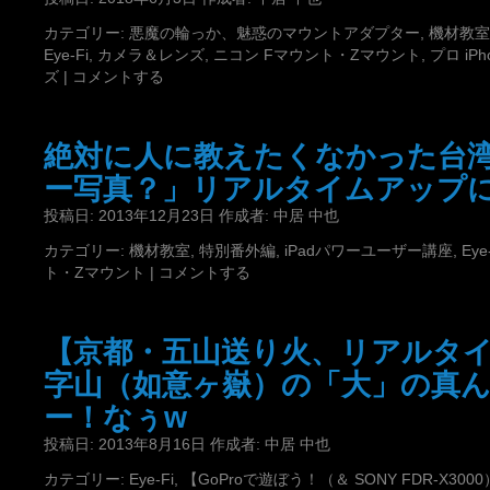
カテゴリー:
悪魔の輪っか、魅惑のマウントアダプター
,
機材教室
Eye-Fi
,
カメラ＆レンズ
,
ニコン Fマウント・Zマウント
,
プロ iP
ズ
|
コメントする
絶対に人に教えたくなかった台
ー写真？」リアルタイムアップ
投稿日:
2013年12月23日
作成者:
中居 中也
カテゴリー:
機材教室
,
特別番外編
,
iPadパワーユーザー講座
,
Eye
ト・Zマウント
|
コメントする
【京都・五山送り火、リアルタ
字山（如意ヶ嶽）の「大」の真
ー！なぅw
投稿日:
2013年8月16日
作成者:
中居 中也
カテゴリー:
Eye-Fi
,
【GoProで遊ぼう！（＆ SONY FDR-X300