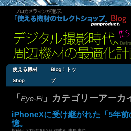
使える機材
Blog！トッ
Shop
プ
「
」カテゴリーアーカ
Eye-Fi
iPhoneXに受け継がれた「5年前の
憶。
投稿日:
2018年6月3日
作成者:
中居 中也