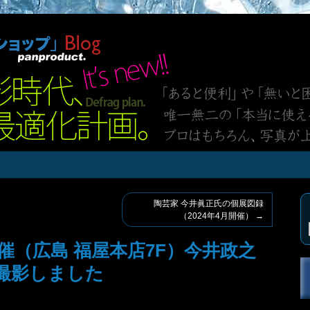
陶芸家 今井眞正氏の個展図録
（2024年4月開催）
→
.19開催（広島 福屋本店7F）今井政之
撮影しました