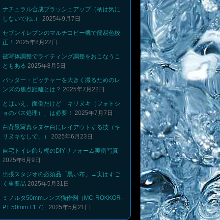
ナチュラル合成ブラッシュアップ（柄は気に
しないでね..）
2025年9月7日
セブンイレブンのマルチコピー機で簡易色校
正！
2025年8月22日
被写体調整でライティング調整をおこなうこ
ともある
2025年8月5日
バッター・ピッチャーを大きく撮るためのレ
ンズの焦点距離とは？
2025年7月22日
とはいえ、面倒だけど「キリヌキ（フォトシ
ョのパス処理）」は必要！
2025年7月7日
白背景写真をヌケ白にレイアウトする技（キ
リヌキなしで、）
2025年6月23日
自宅トイレ飾り棚のDIYリフォーム実例写真
2025年6月9日
出張スタジオの必須品「黒い布」←実はすご
く重要品
2025年5月31日
ミノルタ50mmレンズ猫作例（MC-ROKKOR-
PF 50mm F1.7）
2025年5月21日