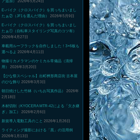
ア追加）
2026年5月24日
E-バイク（クロスバイク）を買っちまいまし
たぁ②（JF1を選んだ理由）
2026年5月9日
E-バイク（クロスバイク）を買っちまいまし
たぁ①（自転車スタイリング写真のコツ有）
2026年4月27日
車載用ルーフラックを自作しました！3×6板も
運べるよ
2026年4月11日
物撮りカメラマンのケミカル常備品（清掃
用）
2026年3月20日
【ひな祭スペシャル】出町桝形商店街 古本屋
のひな飾り
2026年3月3日
朝日焼けした竹林（いちお写真作品）
2026年
2月18日
木材切削（KYOCERA MTR-42による「欠き継
ぎ」加工）
2026年2月6日
新規導入電動工具のこと
2026年1月26日
ライティング撮影における「黒」の活用例
2026年1月13日