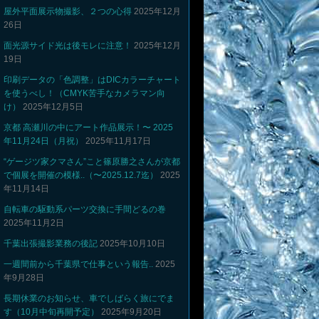
屋外平面展示物撮影、２つの心得
2025年12月
26日
面光源サイド光は後モレに注意！
2025年12月
19日
印刷データの「色調整」はDICカラーチャート
を使うべし！（CMYK苦手なカメラマン向
け）
2025年12月5日
京都 高瀬川の中にアート作品展示！〜 2025
年11月24日（月祝）
2025年11月17日
“ゲージツ家クマさん”こと篠原勝之さんが京都
で個展を開催の模様..（〜2025.12.7迄）
2025
年11月14日
自転車の駆動系パーツ交換に手間どるの巻
2025年11月2日
千葉出張撮影業務の後記
2025年10月10日
一週間前から千葉県で仕事という報告..
2025
年9月28日
長期休業のお知らせ、車でしばらく旅にでま
す（10月中旬再開予定）
2025年9月20日