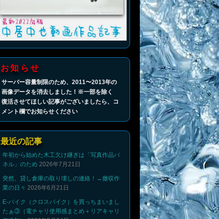
お知らせ
サーバー容量制限のため、2011〜2013年の
画像データを消去しました！※一部を除く
復活させてほしい記事がございましたら、コ
メント欄でお知らせください
最近の記事
年初から始めた木工欠け継ぎは「写真作品パ
ネル」のため
2026年7月21日
突然、貸し倉庫の取り壊しの連絡！→撤収作
業の日々
2026年6月21日
E-バイク（クロスバイク）を買っちまいまし
たぁ③（電チャリ使用感まとめ＋リアキャリ