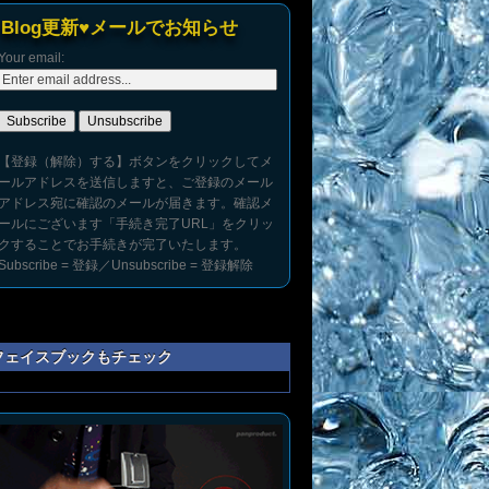
Blog更新♥メールでお知らせ
Your email:
【登録（解除）する】ボタンをクリックしてメ
ールアドレスを送信しますと、ご登録のメール
アドレス宛に確認のメールが届きます。確認メ
ールにございます「手続き完了URL」をクリッ
クすることでお手続きが完了いたします。
Subscribe = 登録／Unsubscribe = 登録解除
フェイスブックもチェック