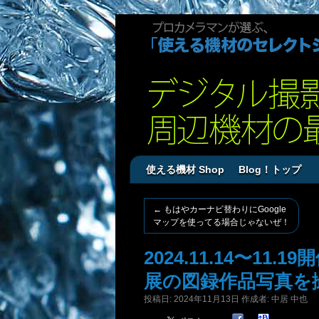
使える機材 Shop
Blog！トップ
←
もはやカーナビ替わりにGoogle
マップを使ってる場合じゃないぜ！
2024.11.14〜11
展の図録作品写真を
投稿日:
2024年11月13日
作成者:
中居 中也