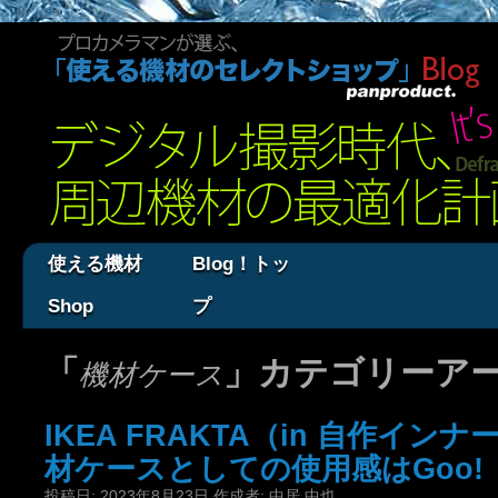
使える機材
Blog！トッ
Shop
プ
「
」カテゴリーア
機材ケース
IKEA FRAKTA（in 自作イ
材ケースとしての使用感はGoo!
投稿日:
2023年8月23日
作成者:
中居 中也