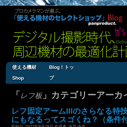
使える機材
Blog！トッ
Shop
プ
「
」カテゴリーアーカ
レフ板
レフ固定アームIIIのさらなる特
にもなるってスゴくね？（条件
投稿日:
2022年8月28日
作成者:
中居 中也