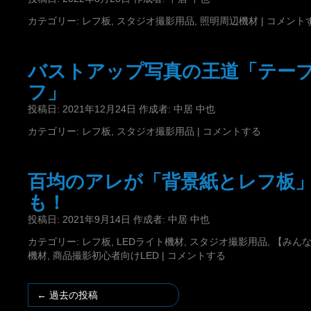
カテゴリー:
レフ板
,
スタジオ撮影用品
,
照明周辺機材
|
コメント
バストアップ写真の王道「テー
フ」
投稿日:
2021年12月24日
作成者:
中居 中也
カテゴリー:
レフ板
,
スタジオ撮影用品
|
コメントする
百均のアレが「背景紙とレフ板
も！
投稿日:
2021年9月14日
作成者:
中居 中也
カテゴリー:
レフ板
,
LEDライト機材
,
スタジオ撮影用品
,
【みん
機材
,
商品撮影初心者向けLED
|
コメントする
←
過去の投稿