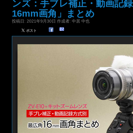
ンズ：手ブレ補正・動画記録
16mm画角」まとめ
投稿日:
2021年9月30日
作成者:
中居 中也