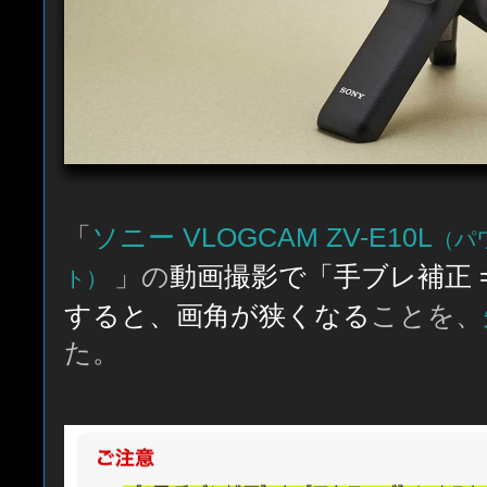
「
ソニー VLOGCAM ZV-E10L
（パ
」の
動画撮影で「手ブレ補正 
ト）
すると、画角が狭くなる
ことを、
た。