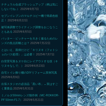
ナチュラル合成ブラッシュアップ（柄は気に
しないでね..）
2025年9月7日
セブンイレブンのマルチコピー機で簡易色校
正！
2025年8月22日
被写体調整でライティング調整をおこなうこ
ともある
2025年8月5日
バッター・ピッチャーを大きく撮るためのレ
ンズの焦点距離とは？
2025年7月22日
とはいえ、面倒だけど「キリヌキ（フォトシ
ョのパス処理）」は必要！
2025年7月7日
白背景写真をヌケ白にレイアウトする技（キ
リヌキなしで、）
2025年6月23日
自宅トイレ飾り棚のDIYリフォーム実例写真
2025年6月9日
出張スタジオの必須品「黒い布」←実はすご
く重要品
2025年5月31日
ミノルタ50mmレンズ猫作例（MC-ROKKOR-
PF 50mm F1.7）
2025年5月21日