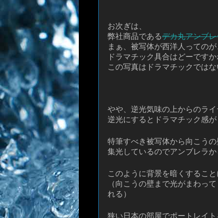
お次ぎは、
弊社商品である
デカ丸アンブレラM
まぁ、被写体が西洋人ってのが
ドラマチック具合はどーですか
この写真はドラマチックではな
やや、逆光気味の上からのライ
逆光にするとドラマチック感が
特筆すべき被写体から向こうの
集光しているのでアンブレラか
このように背景を暗くすること
（向こうの壁まで光がまわって
れる）
狭い日本の部屋でポートレイト