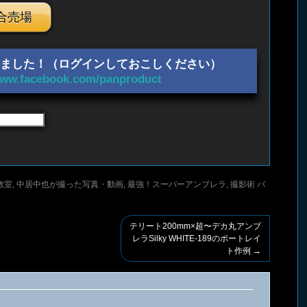
合売場
はじめました！（ログインしておこしください）
www.facebook.com/panproduct
教室
,
中居中也が撮った写真・動画
,
最強！スーパーアンブレラ
,
撮影術
パ
テリート200mm×超〜デカ丸アンブ
レラSilky WHITE-189のポートレイ
ト作例
→