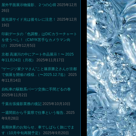
屋外平面展示物撮影、２つの心得
2025年12月
26日
面光源サイド光は後モレに注意！
2025年12月
19日
印刷データの「色調整」はDICカラーチャート
を使うべし！（CMYK苦手なカメラマン向
け）
2025年12月5日
京都 高瀬川の中にアート作品展示！〜 2025
年11月24日（月祝）
2025年11月17日
“ゲージツ家クマさん”こと篠原勝之さんが京都
で個展を開催の模様..（〜2025.12.7迄）
2025
年11月14日
自転車の駆動系パーツ交換に手間どるの巻
2025年11月2日
千葉出張撮影業務の後記
2025年10月10日
一週間前から千葉県で仕事という報告..
2025
年9月28日
長期休業のお知らせ、車でしばらく旅にでま
す（10月中旬再開予定）
2025年9月20日