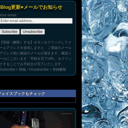
Blog更新♥メールでお知らせ
Your email:
【登録（解除）する】ボタンをクリックしてメ
ールアドレスを送信しますと、ご登録のメール
アドレス宛に確認のメールが届きます。確認メ
ールにございます「手続き完了URL」をクリッ
クすることでお手続きが完了いたします。
Subscribe = 登録／Unsubscribe = 登録解除
フェイスブックもチェック