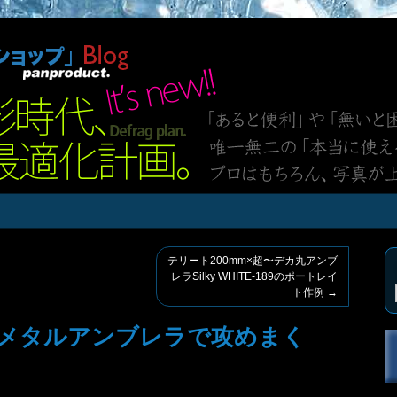
テリート200mm×超〜デカ丸アンブ
レラSilky WHITE-189のポートレイ
ト作例
→
メタルアンブレラで攻めまく
）