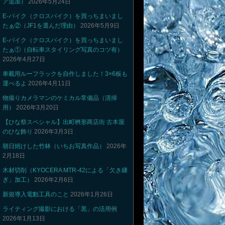
ア追加）
2026年5月24日
E-バイク（クロスバイク）を買っちまいまし
たぁ②（JF1を選んだ理由）
2026年5月9日
E-バイク（クロスバイク）を買っちまいまし
たぁ①（自転車スタイリング写真のコツ有）
2026年4月27日
車載用ルーフラックを自作しました！3×6板も
運べるよ
2026年4月11日
物撮りカメラマンのケミカル常備品（清掃
用）
2026年3月20日
【ひな祭スペシャル】出町桝形商店街 古本屋
のひな飾り
2026年3月3日
朝日焼けした竹林（いちお写真作品）
2026年
2月18日
木材切削（KYOCERA MTR-42による「欠き継
ぎ」加工）
2026年2月6日
新規導入電動工具のこと
2026年1月26日
ライティング撮影における「黒」の活用例
2026年1月13日