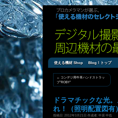
使える機材 Shop
Blog！トップ
←
コンデジ用牛革ハンドストラッ
プ”ROBY”
ドラマチックな光。
れ！（照明配置図有
投稿日:
2012年3月21日
作成者:
中居 中也