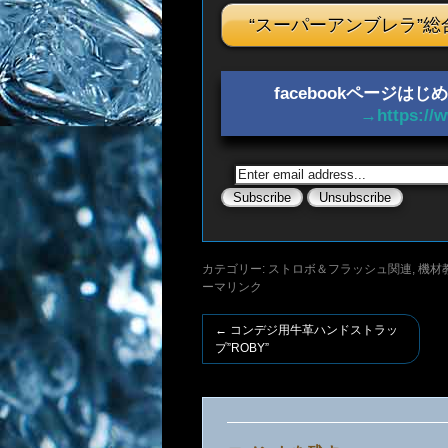
“スーパーアンブレラ”総
facebookページ
→https://
カテゴリー:
ストロボ＆フラッシュ関連
,
機材
ーマリンク
←
コンデジ用牛革ハンドストラッ
プ”ROBY”