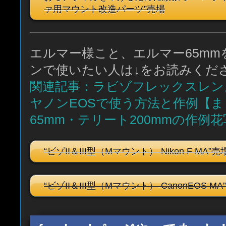
ァ用マウント改造パーツ”売場
エルマー様こと、エルマー65m
ンで使いたい人は↓をお読みくだ
関連記事：ラビゾフレックスレン
ヤノンEOSで使う方法と作例【
65mm・テリート200mmの作例
“ビゾII＆III型（Mマウント）-Nikon F MA”
“ビゾII＆III型（Mマウント）-CanonEOS M