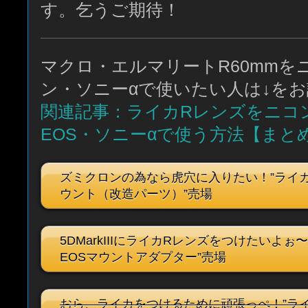
す。乞うご期待！
マクロ・エルマリートR60mmを
ン・ソニーαで使いたい人は↓を
関連記事：ライカRレンズをニコ
EOS・ソニーαで使う方法【まと
ズミクロンの為なら虎穴に入りたい！”ライカ
ウント（改造パーツ）”売場
5DMarkIIIにライカRレンズをつけたいよぉ
EOSマウントアダプター”売場
おら、ライカをつけるために頑張っぺ！”ライ