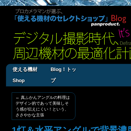
使える機材
Blog！トッ
Shop
プ
←
真ふかんアングルの料理は
デザイン的であって美味しそ
う感が伝えにくい！という、
ささやかな主張
1灯＆水平アングルで背景濃