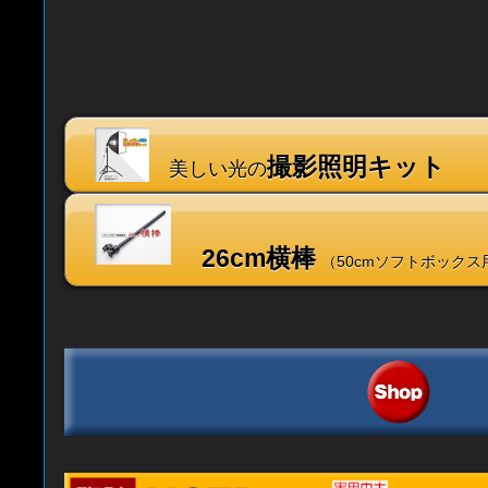
撮影照明キット
美しい光の
26cm横棒
（50cmソフトボックス