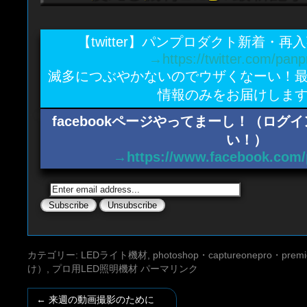
【twitter】パンプロダクト新着・
→https://twitter.com/panp
滅多につぶやかないのでウザくなーい！
情報のみをお届けしま
facebookページやってまーし！（ロ
い！）
→https://www.facebook.com/
カテゴリー:
LEDライト機材
,
photoshop・captureonepro・
け）
,
プロ用LED照明機材
パーマリンク
←
来週の動画撮影のために