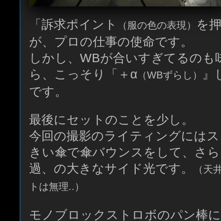
「訴求ポイント
を
（服の色の表現）
が、プロの仕事の使命です。
しかし、WBが合いすぎてるのも味
ら、こっそり「＋α
』
（WBずらし）
です。
最後にセットのことを少し。
今回の撮影のライティングにはス
きい傘で傘バウンスをして、さら
過、の大きなサイド光です。
（天
トは無理..）
モノブロックストロボのパン棒に