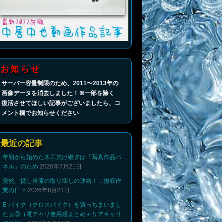
お知らせ
サーバー容量制限のため、2011〜2013年の
画像データを消去しました！※一部を除く
復活させてほしい記事がございましたら、コ
メント欄でお知らせください
最近の記事
年初から始めた木工欠け継ぎは「写真作品パ
ネル」のため
2026年7月21日
突然、貸し倉庫の取り壊しの連絡！→撤収作
業の日々
2026年6月21日
E-バイク（クロスバイク）を買っちまいまし
たぁ③（電チャリ使用感まとめ＋リアキャリ