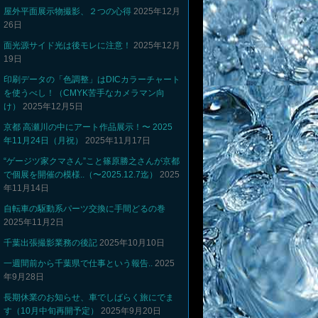
屋外平面展示物撮影、２つの心得
2025年12月
26日
面光源サイド光は後モレに注意！
2025年12月
19日
印刷データの「色調整」はDICカラーチャート
を使うべし！（CMYK苦手なカメラマン向
け）
2025年12月5日
京都 高瀬川の中にアート作品展示！〜 2025
年11月24日（月祝）
2025年11月17日
“ゲージツ家クマさん”こと篠原勝之さんが京都
で個展を開催の模様..（〜2025.12.7迄）
2025
年11月14日
自転車の駆動系パーツ交換に手間どるの巻
2025年11月2日
千葉出張撮影業務の後記
2025年10月10日
一週間前から千葉県で仕事という報告..
2025
年9月28日
長期休業のお知らせ、車でしばらく旅にでま
す（10月中旬再開予定）
2025年9月20日