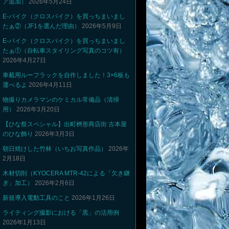
ア追加）
2026年5月24日
E-バイク（クロスバイク）を買っちまいまし
たぁ②（JF1を選んだ理由）
2026年5月9日
E-バイク（クロスバイク）を買っちまいまし
たぁ①（自転車スタイリング写真のコツ有）
2026年4月27日
車載用ルーフラックを自作しました！3×6板も
運べるよ
2026年4月11日
物撮りカメラマンのケミカル常備品（清掃
用）
2026年3月20日
【ひな祭スペシャル】出町桝形商店街 古本屋
のひな飾り
2026年3月3日
朝日焼けした竹林（いちお写真作品）
2026年
2月18日
木材切削（KYOCERA MTR-42による「欠き継
ぎ」加工）
2026年2月6日
新規導入電動工具のこと
2026年1月26日
ライティング撮影における「黒」の活用例
2026年1月13日