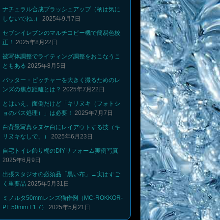
ナチュラル合成ブラッシュアップ（柄は気に
しないでね..）
2025年9月7日
セブンイレブンのマルチコピー機で簡易色校
正！
2025年8月22日
被写体調整でライティング調整をおこなうこ
ともある
2025年8月5日
バッター・ピッチャーを大きく撮るためのレ
ンズの焦点距離とは？
2025年7月22日
とはいえ、面倒だけど「キリヌキ（フォトシ
ョのパス処理）」は必要！
2025年7月7日
白背景写真をヌケ白にレイアウトする技（キ
リヌキなしで、）
2025年6月23日
自宅トイレ飾り棚のDIYリフォーム実例写真
2025年6月9日
出張スタジオの必須品「黒い布」←実はすご
く重要品
2025年5月31日
ミノルタ50mmレンズ猫作例（MC-ROKKOR-
PF 50mm F1.7）
2025年5月21日