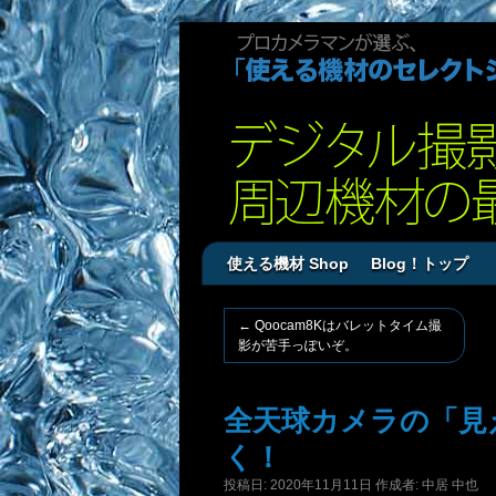
使える機材 Shop
Blog！トップ
←
Qoocam8Kはバレットタイム撮
影が苦手っぽいぞ。
全天球カメラの「見
く！
投稿日:
2020年11月11日
作成者:
中居 中也