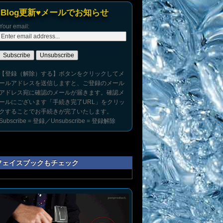
Blog更新♥メールでお知らせ
Your email:
【登録（解除）する】ボタンをクリックしてメ
ールアドレスを送信しますと、ご登録のメール
アドレス宛に確認のメールが届きます。確認メ
ールにございます「手続き完了URL」をクリッ
クすることでお手続きが完了いたします。
Subscribe = 登録／Unsubscribe = 登録解除
フェイスブックもチェック