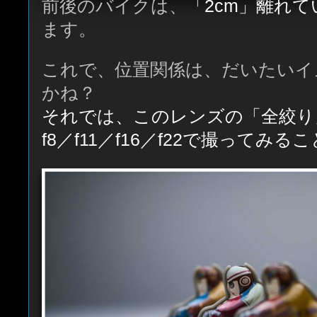
前後のバイクは、
「2cm」離れて
ます。
これで、位置関係は、だいたいイ
かね？
それでは、このレンズの「全絞り」f2.
f8／f11／f16／f22で撮ってみ