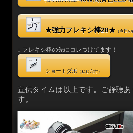
★強力フレキシ棒28★
（今日の
↓ フレキシ棒の先にコレつけてます！
ショートダボ
（ねじ穴付）
宣伝タイムは以上です。ご静聴あ
す。