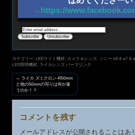
ほめてくださーい
→https://www.facebook.co
カテゴリー:
LEDライト機材
,
カメラ＆レンズ
,
ソニー α9 & α7 & α7
LED照明機材
,
ライカレンズ
パーマリンク
←
ライカ ズミクロン-R50mm
と他の50mmの写りは何が違
うのか！？
コメントを残す
メールアドレスが公開されることはあ