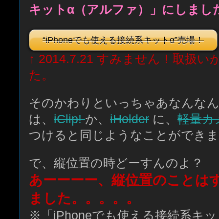
キットα（アルファ）」にしまし
“iPhoneでも使える接続系キットα”売場！
↑ 2014.7.21 すみません！取
た。
そのかわりといっちゃあなんなん
は、
iClip!
か、
iHolder
に、
軽量カ
つけると同じようなことができま
で、縦位置の時どーすんのよ？
あーーーー、縦位置のことは
ました。。。。。
※「iPhoneでも使える接続系キ