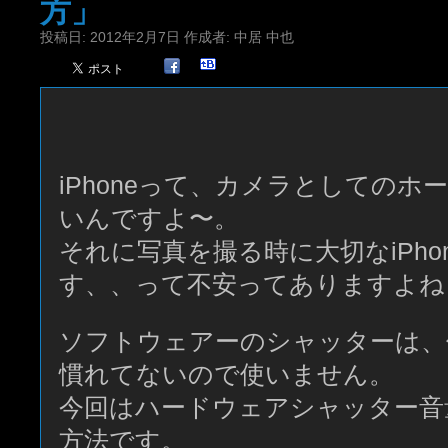
方」
投稿日:
2012年2月7日
作成者:
中居 中也
iPhoneって、カメラとしての
いんですよ〜。
それに写真を撮る時に大切なiPho
す、、って不安ってありますよね
ソフトウェアーのシャッターは、
慣れてないので使いません。
今回はハードウェアシャッター音
方法です。