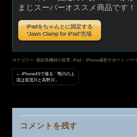
まじスーパーオススメ商品です！
iPadをちゃんとに固定する
“Jaws Clamp for iPad”売場
カテゴリー:
接続系機材の世界
,
iPad・iPhone撮影サポート
パー
←
iPhone4Sで撮る「鴨川の上
流は賀茂川と高野川」
コメントを残す