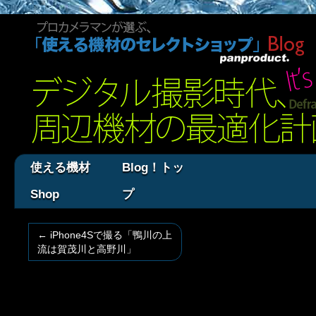
使える機材
Blog！トッ
Shop
プ
←
iPhone4Sで撮る「鴨川の上
流は賀茂川と高野川」