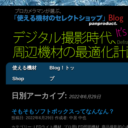
使える機材
Blog！トッ
Shop
プ
日別アーカイブ:
2022年6月29日
そもそもソフトボックスってなんなん？
投稿日:
2022年6月29日
作成者:
中居 中也
カテゴリー:
LEDライト機材
,
プロ用LED照明機材
,
商品撮影初心者