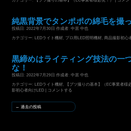
カテゴリー:
【ブツ撮りの基本】（EC事業者様必見！）
|
コメン
純黒背景でタンポポの綿毛を撮
投稿日:
2022年7月30日
作成者:
中居 中也
カテゴリー:
LEDライト機材
,
プロ用LED照明機材
,
商品撮影初心者
黒締めはライティング技法の一
な！
投稿日:
2022年7月29日
作成者:
中居 中也
カテゴリー:
LEDライト機材
,
【ブツ撮りの基本】（EC事業者様
影初心者向けLED
|
コメントする
←
過去の投稿