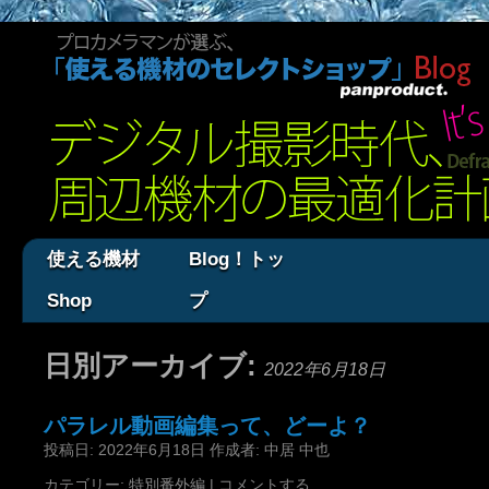
使える機材
Blog！トッ
Shop
プ
日別アーカイブ:
2022年6月18日
パラレル動画編集って、どーよ？
投稿日:
2022年6月18日
作成者:
中居 中也
カテゴリー:
特別番外編
|
コメントする