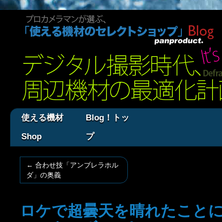
使える機材
Blog！トッ
Shop
プ
←
合わせ技「アンブレラホル
ダ」の奥義
ロケで超曇天を晴れたこと