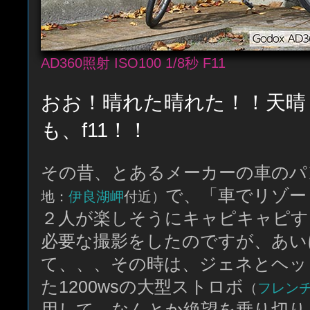
AD360照射 ISO100 1/8秒 F11
おお！晴れた晴れた！！天晴
も、f11！！
その昔、とあるメーカーの車のパ
で、「車でリゾー
地：
伊良湖岬
付近）
２人が楽しそうにキャピキャピす
必要な撮影をしたのですが、あい
て、、、その時は、ジェネとヘッ
た1200wsの大型ストロボ
（
フレンチ
用して、なんとか絶望を乗り切り