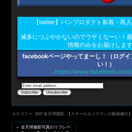
【twitter】パンプロダクト新着・
→https://twitter.com/panp
滅多につぶやかないのでウザくなーい！
情報のみをお届けしま
facebookページやってまーし！（ロ
い！）
→https://www.facebook.com/
カテゴリー:
360°全天球撮影
,
【スチールカメラマンの動画修行
←
全天球撮影写真のリフレー