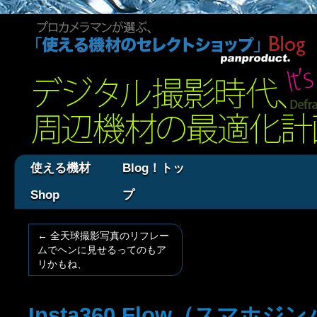
使える機材
Blog！トッ
Shop
プ
←
全天球撮影写真のリフレー
ムでヘンに見せるってのもア
リかもね、
Insta360 Flow（スマホ