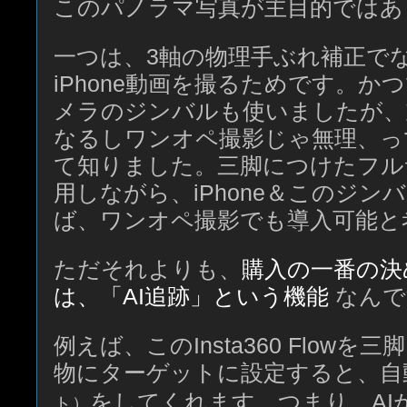
このパノラマ写真が主目的ではあ
一つは、3軸の物理手ぶれ補正で
iPhone動画を撮るためです。か
メラのジンバルも使いましたが、
なるしワンオペ撮影じゃ無理、っ
て知りました。三脚につけたフル
用しながら、iPhone＆このジン
ば、ワンオペ撮影でも導入可能と
ただそれよりも、
購入の一番の決
は、「AI追跡」という機能
なんで
例えば、このInsta360 Flow
物にターゲットに設定すると、自
をしてくれます。つまり、AI
ト）