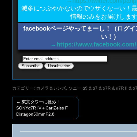
→https://twitter.com/panp
滅多につぶやかないのでウザくなーい！
情報のみをお届けしま
facebookページやってまーし！（ロ
い！）
→https://www.facebook.com/
カテゴリー:
カメラ＆レンズ
,
ソニー α9 & α7 & α7R & α7R II & α
←
東京タワーに挑め！
SONYα7R IV＋CarlZeiss F
Distagon50mmF2.8