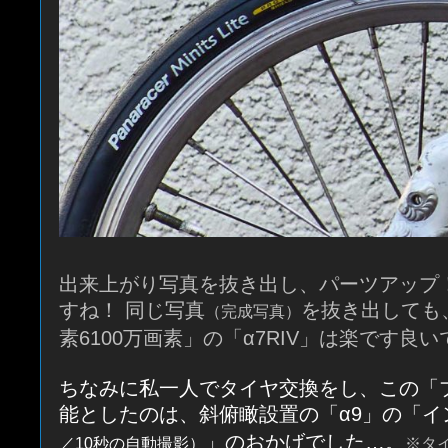
出来上がり写真を抜き出し、パーツアップ
すね！ 同じ写真
を抜き出しても
（完成写真）
素6100万画素」の「α7RIV」は楽です良
ちなみに私一人でタイヤ交換をし、この「
能としたのは、斜俯瞰設置の「α9」の「イ
」のおかげでした…。
／10秒の自動撮影）
※タ