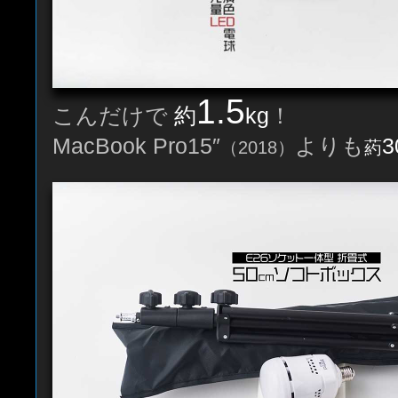
1.5
こんだけで
約
kg
！
MacBook Pro15″
よりも
（2018）
葯