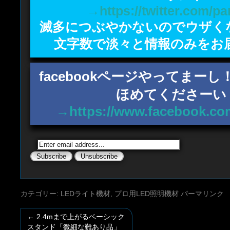
→https://twitter.com/p
滅多につぶやかないのでウザく
文字数で淡々と情報のみをお
facebookページやってまー
ほめてくださーい
→https://www.facebook.co
カテゴリー:
LEDライト機材
,
プロ用LED照明機材
パーマリンク
←
2.4mまで上がるベーシック
スタンド「微細な難あり品」