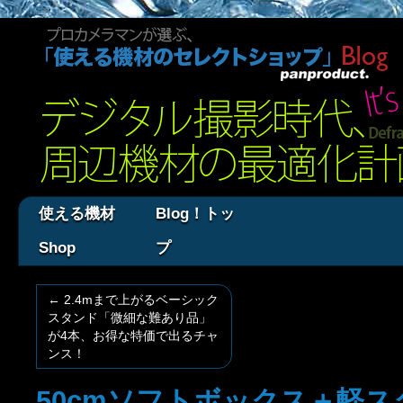
使える機材
Blog！トッ
Shop
プ
←
2.4mまで上がるベーシック
スタンド「微細な難あり品」
が4本、お得な特価で出るチャ
ンス！
50cmソフトボックス＋軽