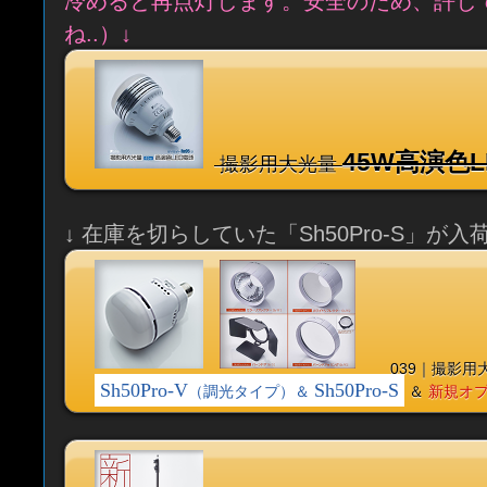
冷めると再点灯します。安全のため、許し
ね..）↓
45W高演色L
撮影用大光量
↓ 在庫を切らしていた「Sh50Pro-S」が
039｜撮影用
Sh50Pro-V
Sh50Pro-S
（調光タイプ）
＆
＆
新規オ