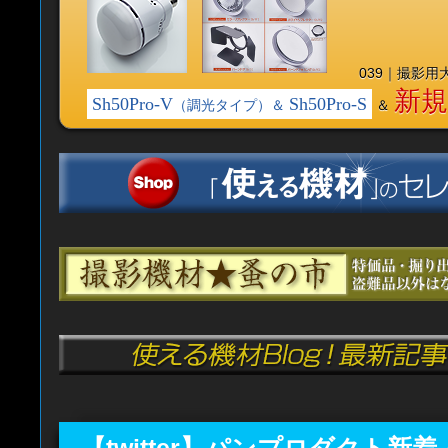
039｜撮影用
新
Sh50Pro-V
Sh50Pro-S
（調光タイプ）
＆
＆
【twitter】パンプロダクト新