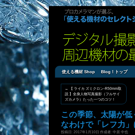
使える機材 Shop
Blog！トップ
←
【 ライカ ズミクロン-R50mm取
説 】全身人物写真撮影（フルサイ
ズカメラ）たった一つのコツ！
この季節、太陽が低
なわけで「レフ力」
投稿日:
2017年1月10日
作成者:
中居 中也