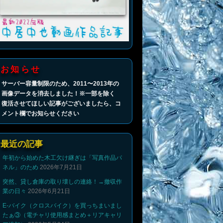
お知らせ
サーバー容量制限のため、2011〜2013年の
画像データを消去しました！※一部を除く
復活させてほしい記事がございましたら、コ
メント欄でお知らせください
最近の記事
年初から始めた木工欠け継ぎは「写真作品パ
ネル」のため
2026年7月21日
突然、貸し倉庫の取り壊しの連絡！→撤収作
業の日々
2026年6月21日
E-バイク（クロスバイク）を買っちまいまし
たぁ③（電チャリ使用感まとめ＋リアキャリ