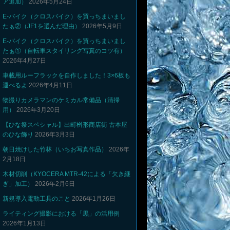
ア追加）
2026年5月24日
E-バイク（クロスバイク）を買っちまいまし
たぁ②（JF1を選んだ理由）
2026年5月9日
E-バイク（クロスバイク）を買っちまいまし
たぁ①（自転車スタイリング写真のコツ有）
2026年4月27日
車載用ルーフラックを自作しました！3×6板も
運べるよ
2026年4月11日
物撮りカメラマンのケミカル常備品（清掃
用）
2026年3月20日
【ひな祭スペシャル】出町桝形商店街 古本屋
のひな飾り
2026年3月3日
朝日焼けした竹林（いちお写真作品）
2026年
2月18日
木材切削（KYOCERA MTR-42による「欠き継
ぎ」加工）
2026年2月6日
新規導入電動工具のこと
2026年1月26日
ライティング撮影における「黒」の活用例
2026年1月13日