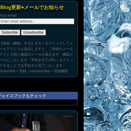
Blog更新♥メールでお知らせ
Your email:
【登録（解除）する】ボタンをクリックしてメ
ールアドレスを送信しますと、ご登録のメール
アドレス宛に確認のメールが届きます。確認メ
ールにございます「手続き完了URL」をクリッ
クすることでお手続きが完了いたします。
Subscribe = 登録／Unsubscribe = 登録解除
フェイスブックもチェック