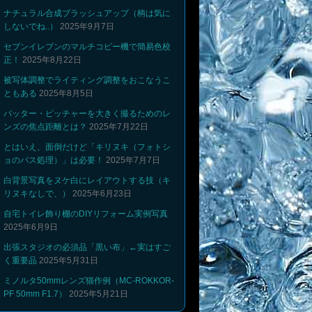
ナチュラル合成ブラッシュアップ（柄は気に
しないでね..）
2025年9月7日
セブンイレブンのマルチコピー機で簡易色校
正！
2025年8月22日
被写体調整でライティング調整をおこなうこ
ともある
2025年8月5日
バッター・ピッチャーを大きく撮るためのレ
ンズの焦点距離とは？
2025年7月22日
とはいえ、面倒だけど「キリヌキ（フォトシ
ョのパス処理）」は必要！
2025年7月7日
白背景写真をヌケ白にレイアウトする技（キ
リヌキなしで、）
2025年6月23日
自宅トイレ飾り棚のDIYリフォーム実例写真
2025年6月9日
出張スタジオの必須品「黒い布」←実はすご
く重要品
2025年5月31日
ミノルタ50mmレンズ猫作例（MC-ROKKOR-
PF 50mm F1.7）
2025年5月21日