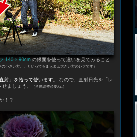
40 × 90cm
の銀面を使って違いを見てみること
フの小さい方、、といってもまぁまぁ大きい方のレフです）
直射」を拾って使います。
なので、直射日光を「レ
させましょう。
（角度調整必要ね..）
か！？