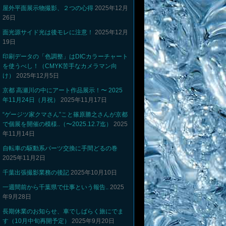
屋外平面展示物撮影、２つの心得
2025年12月
26日
面光源サイド光は後モレに注意！
2025年12月
19日
印刷データの「色調整」はDICカラーチャート
を使うべし！（CMYK苦手なカメラマン向
け）
2025年12月5日
京都 高瀬川の中にアート作品展示！〜 2025
年11月24日（月祝）
2025年11月17日
“ゲージツ家クマさん”こと篠原勝之さんが京都
で個展を開催の模様..（〜2025.12.7迄）
2025
年11月14日
自転車の駆動系パーツ交換に手間どるの巻
2025年11月2日
千葉出張撮影業務の後記
2025年10月10日
一週間前から千葉県で仕事という報告..
2025
年9月28日
長期休業のお知らせ、車でしばらく旅にでま
す（10月中旬再開予定）
2025年9月20日