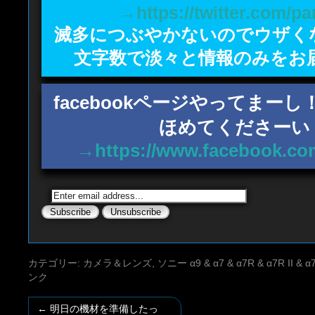
→https://twitter.com/p
滅多につぶやかないのでウザく
文字数で淡々と情報のみをお
facebookページやってまー
ほめてくださーい
→https://www.facebook.co
カテゴリー:
カメラ＆レンズ
,
ソニー α9 & α7 & α7R & α7R II & α
ンク
←
明日の機材を準備したっ