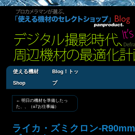
使える機材
Blog！トッ
Shop
プ
←
明日の機材を準備したっ
た、、（α7お仕事編）
ライカ・ズミクロン-R90m