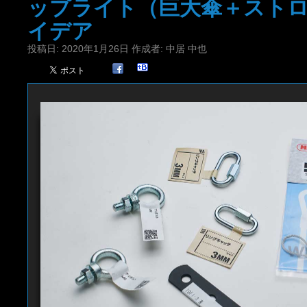
ップライト（巨大傘＋スト
イデア
投稿日:
2020年1月26日
作成者:
中居 中也