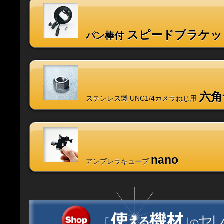
スピードブラケッ
パン棒付
六角
ステンレス製 UNC1/4カメラねじ用
nano
アンブレラキューブ