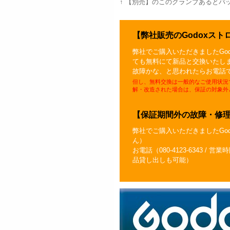
↑ 【別売】のこのクランプあるとバ
【弊社販売のGodoxス
弊社でご購入いただきましたGo
ても無料にて新品と交換いたし
故障かな、と思われたらお電話でご連
但し、無料交換は一般的なご使用状況
解・改造された場合は、保証の対象外
【保証期間外の故障・修
弊社でご購入いただきましたGo
ん）
お電話（080-4123-6343 / 営業
品貸し出しも可能）