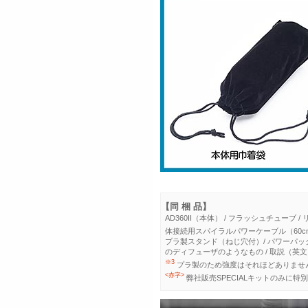
【同 梱 品】
AD360II（本体） / フラッシュチューブ / リ
体接続用スパイラルパワーケーブル（60cm）
プラ製スタンド（ねじ穴付）/ パワーパッ
のディフューザのようなもの / 取説（英文
※3
プラ製のため強度はそれほどありませ
<赤字>
弊社販売SPECIALキットのみに特