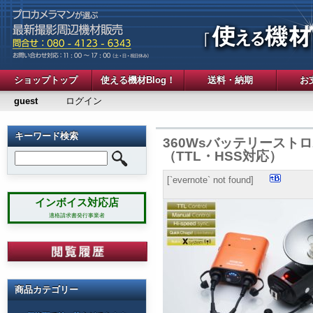
ショップトップ
使える機材Blog！
送料・納期
お
guest
ログイン
キーワード検索
360Wsバッテリーストロボ 「G
（TTL・HSS対応）
[`evernote` not found]
インボイス対応店
適格請求書発行事業者
商品カテゴリー