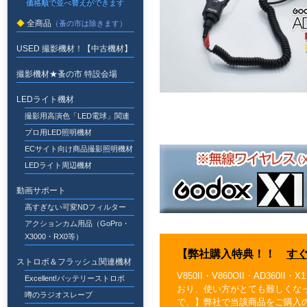
全商品
USED 撮影機材！【中古機材】
撮影機材★蚤の市 特設会場
LEDライト機材
撮影用高演色「LED電球」関連
プロ用LED照明機材
ECサイト向け商品撮影照明機材
LEDライト周辺機材
動画サポート
高すぎない可変NDフィルター
アクションカム用品（GoPro・
X3000・RX0等）
【弊社購入特典！！
す
ストロボ＆フラッシュ関連機材
V850II・V860OII・AD3
Excellent!バッテリーストロボ
おり、使い方がとても難しくな
噂のラジオスレーブ
で、】弊社で当該商品をご購入