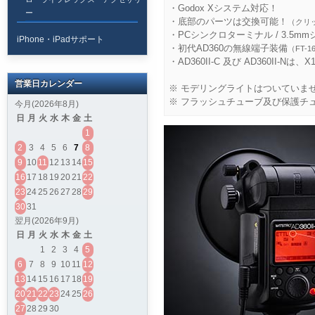
・Godox Xシステム対応！
ー
・底部のパーツは交換可能！
（クリ
・PCシンクロターミナル / 3.5
iPhone・iPadサポート
・初代AD360の無線端子装備
（FT-
・AD360II-C 及び AD360II-Nは、X1
営業日カレンダー
※ モデリングライトはついていま
※ フラッシュチューブ及び保護チ
今月(2026年8月)
日
月
火
水
木
金
土
1
2
3
4
5
6
7
8
9
10
11
12
13
14
15
16
17
18
19
20
21
22
23
24
25
26
27
28
29
30
31
翌月(2026年9月)
日
月
火
水
木
金
土
1
2
3
4
5
6
7
8
9
10
11
12
13
14
15
16
17
18
19
20
21
22
23
24
25
26
27
28
29
30