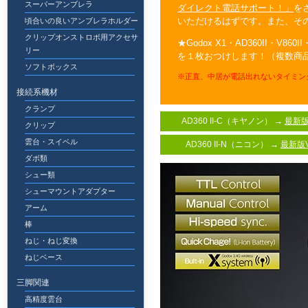
スーパーアンブレラ
ダイレクト電話サポート！」
を
いただけるはずです。また、そ
頃合いの良いアンブレラホルダー
クリップオンストロボ用アクセサ
★Godox X1・AD360II・V8
リー
を１枚おつけします！（複数商品
ソフトボックス
※正直、中居が電話出れないタイミン
接続系機材
クランプ
AD360 II-C（キヤノン） →
最新版V
クリップ
雲台・スイベル
AD360 II-N（ニコン） →
最新版Ve
ダボ類
シュー類
シューマウントアダプター
アーム
棒
ねじ・ねじ変換
ねじベース
三脚関連
高精度雲台