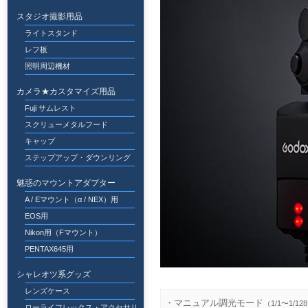
スタジオ撮影用品
ライトスタンド
レフ板
照明周辺機材
カメラ★カスタマイズ用品
Fuji サムレスト
スクリューメタルフード
キャップ
ステップアップ・ダウンリング
魅惑のマウントアダプター
A / Eマウント（α / NEX）用
EOS用
Nikon用（Fマウント）
PENTAX645用
シャレオツ系グッズ
レンズケース
・マニュアル調光モード
（1/1〜1/1
ローライフレックス・アクセサリ