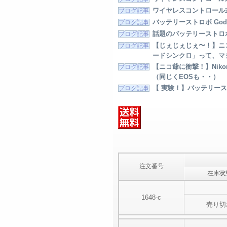
ワイヤレスコントロール式大光
バッテリーストロボ Go
話題のバッテリーストロボG
【じぇじぇじぇ〜！】ニコン＋
ードシンクロ」って、マ
【ニコ爺に衝撃！】Niko
（同じくEOSも・・）
【 実験！】バッテリースト
注文番号
在庫状
1648-c
売り切