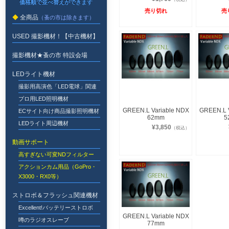
売り切れ
売
全商品
USED 撮影機材！【中古機材】
撮影機材★蚤の市 特設会場
LEDライト機材
撮影用高演色「LED電球」関連
プロ用LED照明機材
GREEN.L Variable NDX
GREEN.L 
ECサイト向け商品撮影照明機材
62mm
5
LEDライト周辺機材
¥3,850
（税込）
動画サポート
高すぎない可変NDフィルター
アクションカム用品（GoPro・
X3000・RX0等）
ストロボ＆フラッシュ関連機材
Excellent!バッテリーストロボ
GREEN.L Variable NDX
噂のラジオスレーブ
77mm