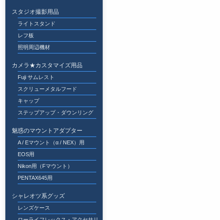
スタジオ撮影用品
ライトスタンド
レフ板
照明周辺機材
カメラ★カスタマイズ用品
Fuji サムレスト
スクリューメタルフード
キャップ
ステップアップ・ダウンリング
魅惑のマウントアダプター
A / Eマウント（α / NEX）用
EOS用
Nikon用（Fマウント）
PENTAX645用
シャレオツ系グッズ
レンズケース
ローライフレックス・アクセサリ