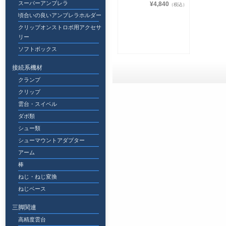
スーパーアンブレラ
¥4,840
（税込）
頃合いの良いアンブレラホルダー
クリップオンストロボ用アクセサ
リー
ソフトボックス
接続系機材
クランプ
クリップ
雲台・スイベル
ダボ類
シュー類
シューマウントアダプター
アーム
棒
ねじ・ねじ変換
ねじベース
三脚関連
高精度雲台