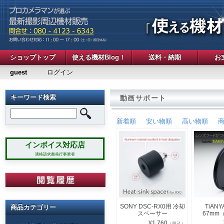
ショップトップ
使える機材Blog！
送料・納期
お
guest
ログイン
キーワード検索
動画サポート
新着順
安い物順
高い物順
インボイス対応店
適格請求書発行事業者
SONY DSC-RX0用 冷却
TiANY
商品カテゴリー
スペーサー
67mm
¥1,760
（税込）