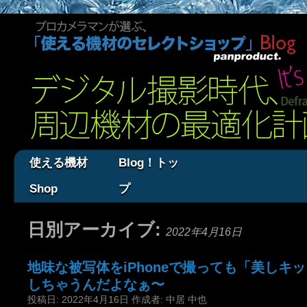
使える機材
Blog！トッ
Shop
プ
日別アーカイブ:
2022年4月16日
地味な被写体をiPhoneで撮っても「美しキ
しちゃうんだよなぁ〜
投稿日:
2022年4月16日
作成者:
中居 中也