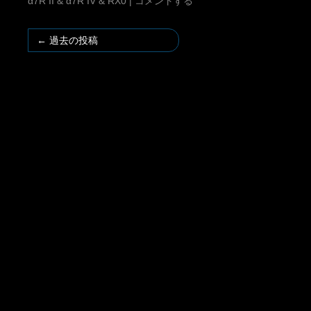
α7R II & α7R IV & RX0
|
コメントする
←
過去の投稿