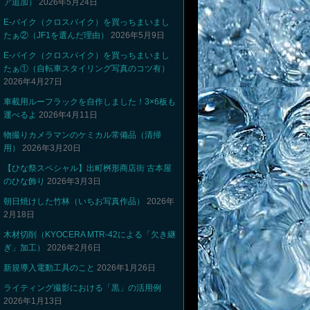
ア追加）
2026年5月24日
E-バイク（クロスバイク）を買っちまいまし
たぁ②（JF1を選んだ理由）
2026年5月9日
E-バイク（クロスバイク）を買っちまいまし
たぁ①（自転車スタイリング写真のコツ有）
2026年4月27日
車載用ルーフラックを自作しました！3×6板も
運べるよ
2026年4月11日
物撮りカメラマンのケミカル常備品（清掃
用）
2026年3月20日
【ひな祭スペシャル】出町桝形商店街 古本屋
のひな飾り
2026年3月3日
朝日焼けした竹林（いちお写真作品）
2026年
2月18日
木材切削（KYOCERA MTR-42による「欠き継
ぎ」加工）
2026年2月6日
新規導入電動工具のこと
2026年1月26日
ライティング撮影における「黒」の活用例
2026年1月13日