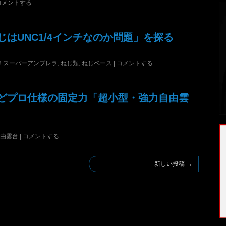
コメントする
はUNC1/4インチなのか問題」を探る
！スーパーアンブレラ
,
ねじ類
,
ねじベース
|
コメントする
どプロ仕様の固定力「超小型・強力自由雲
由雲台
|
コメントする
新しい投稿
→