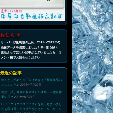
お知らせ
サーバー容量制限のため、2011〜2013年の
画像データを消去しました！※一部を除く
復活させてほしい記事がございましたら、コ
メント欄でお知らせください
最近の記事
年初から始めた木工欠け継ぎは「写真作品パ
ネル」のため
2026年7月21日
突然、貸し倉庫の取り壊しの連絡！→撤収作
業の日々
2026年6月21日
E-バイク（クロスバイク）を買っちまいまし
たぁ③（電チャリ使用感まとめ＋リアキャリ