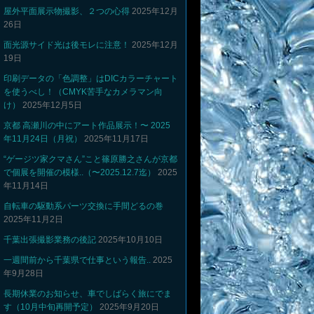
屋外平面展示物撮影、２つの心得
2025年12月
26日
面光源サイド光は後モレに注意！
2025年12月
19日
印刷データの「色調整」はDICカラーチャート
を使うべし！（CMYK苦手なカメラマン向
け）
2025年12月5日
京都 高瀬川の中にアート作品展示！〜 2025
年11月24日（月祝）
2025年11月17日
“ゲージツ家クマさん”こと篠原勝之さんが京都
で個展を開催の模様..（〜2025.12.7迄）
2025
年11月14日
自転車の駆動系パーツ交換に手間どるの巻
2025年11月2日
千葉出張撮影業務の後記
2025年10月10日
一週間前から千葉県で仕事という報告..
2025
年9月28日
長期休業のお知らせ、車でしばらく旅にでま
す（10月中旬再開予定）
2025年9月20日