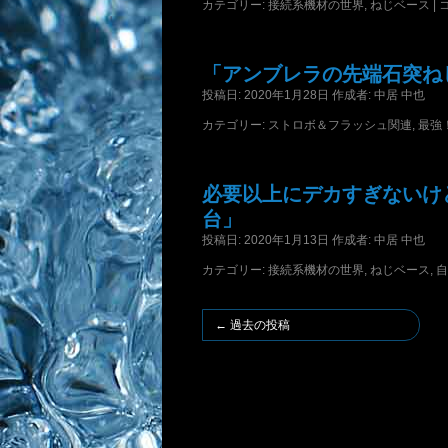
カテゴリー:
接続系機材の世界
,
ねじベース
|
「アンブレラの先端石突ねじ
投稿日:
2020年1月28日
作成者:
中居 中也
カテゴリー:
ストロボ＆フラッシュ関連
,
最強
必要以上にデカすぎないけ
台」
投稿日:
2020年1月13日
作成者:
中居 中也
カテゴリー:
接続系機材の世界
,
ねじベース
,
自
←
過去の投稿