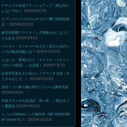
ナチュラル合成ブラッシュアップ（柄は気に
しないでね..）
2025年9月7日
セブンイレブンのマルチコピー機で簡易色校
正！
2025年8月22日
被写体調整でライティング調整をおこなうこ
ともある
2025年8月5日
バッター・ピッチャーを大きく撮るためのレ
ンズの焦点距離とは？
2025年7月22日
とはいえ、面倒だけど「キリヌキ（フォトシ
ョのパス処理）」は必要！
2025年7月7日
白背景写真をヌケ白にレイアウトする技（キ
リヌキなしで、）
2025年6月23日
自宅トイレ飾り棚のDIYリフォーム実例写真
2025年6月9日
出張スタジオの必須品「黒い布」←実はすご
く重要品
2025年5月31日
ミノルタ50mmレンズ猫作例（MC-ROKKOR-
PF 50mm F1.7）
2025年5月21日