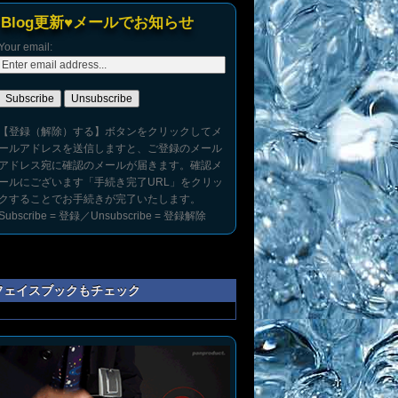
Blog更新♥メールでお知らせ
Your email:
【登録（解除）する】ボタンをクリックしてメ
ールアドレスを送信しますと、ご登録のメール
アドレス宛に確認のメールが届きます。確認メ
ールにございます「手続き完了URL」をクリッ
クすることでお手続きが完了いたします。
Subscribe = 登録／Unsubscribe = 登録解除
フェイスブックもチェック