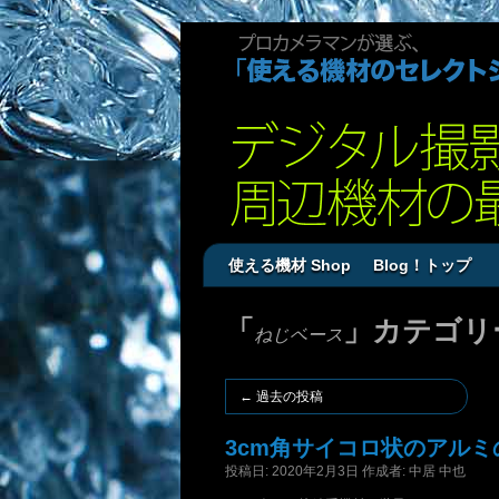
使える機材 Shop
Blog！トップ
「
」カテゴリ
ねじベース
←
過去の投稿
3cm角サイコロ状のアル
投稿日:
2020年2月3日
作成者:
中居 中也