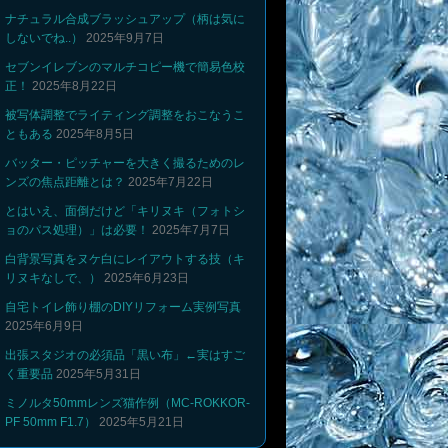
ナチュラル合成ブラッシュアップ（柄は気に
しないでね..）
2025年9月7日
セブンイレブンのマルチコピー機で簡易色校
正！
2025年8月22日
被写体調整でライティング調整をおこなうこ
ともある
2025年8月5日
バッター・ピッチャーを大きく撮るためのレ
ンズの焦点距離とは？
2025年7月22日
とはいえ、面倒だけど「キリヌキ（フォトシ
ョのパス処理）」は必要！
2025年7月7日
白背景写真をヌケ白にレイアウトする技（キ
リヌキなしで、）
2025年6月23日
自宅トイレ飾り棚のDIYリフォーム実例写真
2025年6月9日
出張スタジオの必須品「黒い布」←実はすご
く重要品
2025年5月31日
ミノルタ50mmレンズ猫作例（MC-ROKKOR-
PF 50mm F1.7）
2025年5月21日