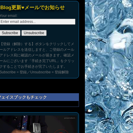
Blog更新♥メールでお知らせ
Your email:
【登録（解除）する】ボタンをクリックしてメ
ールアドレスを送信しますと、ご登録のメール
アドレス宛に確認のメールが届きます。確認メ
ールにございます「手続き完了URL」をクリッ
クすることでお手続きが完了いたします。
Subscribe = 登録／Unsubscribe = 登録解除
フェイスブックもチェック