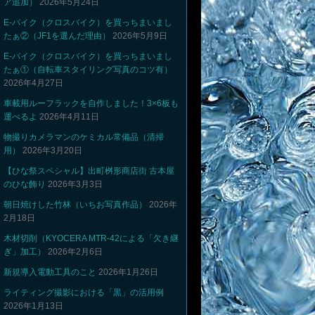
ア追加）
2026年5月24日
E-バイク（クロスバイク）を買っちまいまし
たぁ②（JF1を選んだ理由）
2026年5月9日
E-バイク（クロスバイク）を買っちまいまし
たぁ①（自転車スタイリング写真のコツ有）
2026年4月27日
車載用ルーフラックを自作しました！3×6板も
運べるよ
2026年4月11日
物撮りカメラマンのケミカル常備品（清掃
用）
2026年3月20日
【ひな祭スペシャル】出町桝形商店街 古本屋
のひな飾り
2026年3月3日
朝日焼けした竹林（いちお写真作品）
2026年
2月18日
木材切削（KYOCERA MTR-42による「欠き継
ぎ」加工）
2026年2月6日
新規導入電動工具のこと
2026年1月26日
ライティング撮影における「黒」の活用例
2026年1月13日