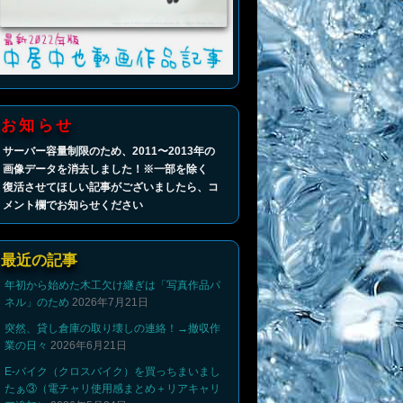
お知らせ
サーバー容量制限のため、2011〜2013年の
画像データを消去しました！※一部を除く
復活させてほしい記事がございましたら、コ
メント欄でお知らせください
最近の記事
年初から始めた木工欠け継ぎは「写真作品パ
ネル」のため
2026年7月21日
突然、貸し倉庫の取り壊しの連絡！→撤収作
業の日々
2026年6月21日
E-バイク（クロスバイク）を買っちまいまし
たぁ③（電チャリ使用感まとめ＋リアキャリ