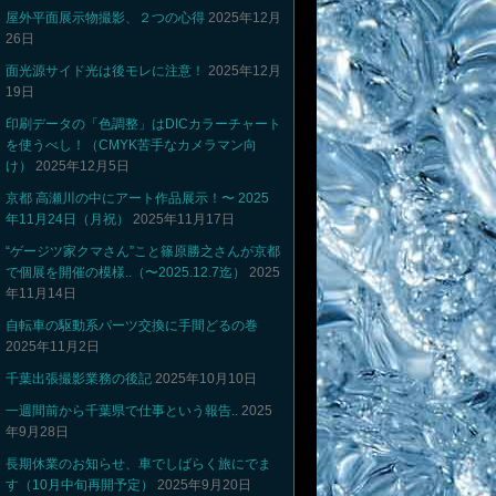
屋外平面展示物撮影、２つの心得
2025年12月
26日
面光源サイド光は後モレに注意！
2025年12月
19日
印刷データの「色調整」はDICカラーチャート
を使うべし！（CMYK苦手なカメラマン向
け）
2025年12月5日
京都 高瀬川の中にアート作品展示！〜 2025
年11月24日（月祝）
2025年11月17日
“ゲージツ家クマさん”こと篠原勝之さんが京都
で個展を開催の模様..（〜2025.12.7迄）
2025
年11月14日
自転車の駆動系パーツ交換に手間どるの巻
2025年11月2日
千葉出張撮影業務の後記
2025年10月10日
一週間前から千葉県で仕事という報告..
2025
年9月28日
長期休業のお知らせ、車でしばらく旅にでま
す（10月中旬再開予定）
2025年9月20日