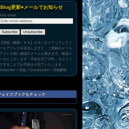
Blog更新♥メールでお知らせ
Your email:
【登録（解除）する】ボタンをクリックしてメ
ールアドレスを送信しますと、ご登録のメール
アドレス宛に確認のメールが届きます。確認メ
ールにございます「手続き完了URL」をクリッ
クすることでお手続きが完了いたします。
Subscribe = 登録／Unsubscribe = 登録解除
フェイスブックもチェック