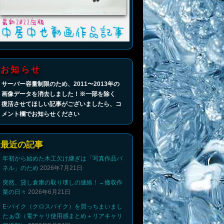
お知らせ
サーバー容量制限のため、2011〜2013年の
画像データを消去しました！※一部を除く
復活させてほしい記事がございましたら、コ
メント欄でお知らせください
最近の記事
年初から始めた木工欠け継ぎは「写真作品パ
ネル」のため
2026年7月21日
突然、貸し倉庫の取り壊しの連絡！→撤収作
業の日々
2026年6月21日
E-バイク（クロスバイク）を買っちまいまし
たぁ③（電チャリ使用感まとめ＋リアキャリ