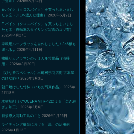
ア追加）
2026年5月24日
E-バイク（クロスバイク）を買っちまいまし
たぁ②（JF1を選んだ理由）
2026年5月9日
E-バイク（クロスバイク）を買っちまいまし
たぁ①（自転車スタイリング写真のコツ有）
2026年4月27日
車載用ルーフラックを自作しました！3×6板も
運べるよ
2026年4月11日
物撮りカメラマンのケミカル常備品（清掃
用）
2026年3月20日
【ひな祭スペシャル】出町桝形商店街 古本屋
のひな飾り
2026年3月3日
朝日焼けした竹林（いちお写真作品）
2026年
2月18日
木材切削（KYOCERA MTR-42による「欠き継
ぎ」加工）
2026年2月6日
新規導入電動工具のこと
2026年1月26日
ライティング撮影における「黒」の活用例
2026年1月13日