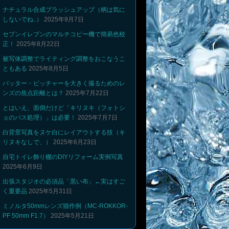
ナチュラル合成ブラッシュアップ（柄は気に
しないでね..）
2025年9月7日
セブンイレブンのマルチコピー機で簡易色校
正！
2025年8月22日
被写体調整でライティング調整をおこなうこ
ともある
2025年8月5日
バッター・ピッチャーを大きく撮るためのレ
ンズの焦点距離とは？
2025年7月22日
とはいえ、面倒だけど「キリヌキ（フォトシ
ョのパス処理）」は必要！
2025年7月7日
白背景写真をヌケ白にレイアウトする技（キ
リヌキなしで、）
2025年6月23日
自宅トイレ飾り棚のDIYリフォーム実例写真
2025年6月9日
出張スタジオの必須品「黒い布」←実はすご
く重要品
2025年5月31日
ミノルタ50mmレンズ猫作例（MC-ROKKOR-
PF 50mm F1.7）
2025年5月21日