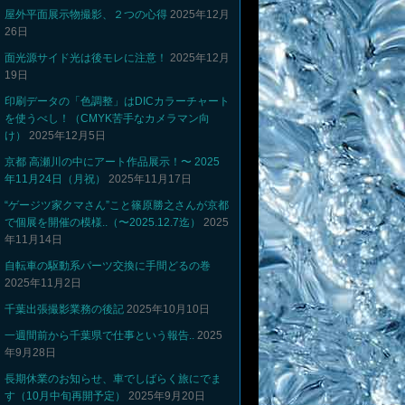
屋外平面展示物撮影、２つの心得
2025年12月
26日
面光源サイド光は後モレに注意！
2025年12月
19日
印刷データの「色調整」はDICカラーチャート
を使うべし！（CMYK苦手なカメラマン向
け）
2025年12月5日
京都 高瀬川の中にアート作品展示！〜 2025
年11月24日（月祝）
2025年11月17日
“ゲージツ家クマさん”こと篠原勝之さんが京都
で個展を開催の模様..（〜2025.12.7迄）
2025
年11月14日
自転車の駆動系パーツ交換に手間どるの巻
2025年11月2日
千葉出張撮影業務の後記
2025年10月10日
一週間前から千葉県で仕事という報告..
2025
年9月28日
長期休業のお知らせ、車でしばらく旅にでま
す（10月中旬再開予定）
2025年9月20日