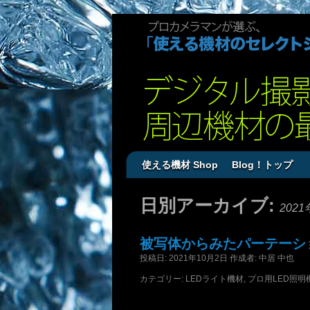
使える機材 Shop
Blog！トップ
日別アーカイブ:
202
被写体からみたパーテーシ
投稿日:
2021年10月2日
作成者:
中居 中也
カテゴリー:
LEDライト機材
,
プロ用LED照明