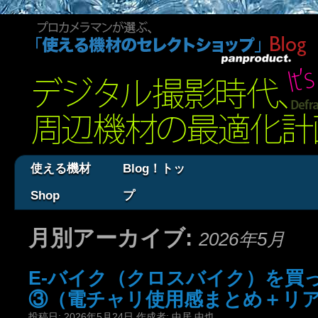
使える機材
Blog！トッ
Shop
プ
月別アーカイブ:
2026年5月
E-バイク（クロスバイク）を買
③（電チャリ使用感まとめ＋リ
投稿日:
2026年5月24日
作成者:
中居 中也