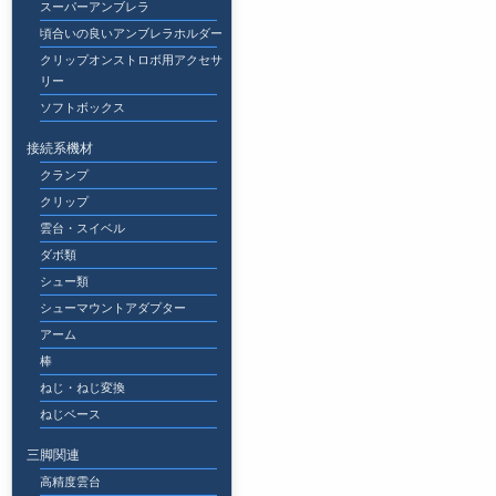
スーパーアンブレラ
頃合いの良いアンブレラホルダー
クリップオンストロボ用アクセサ
リー
ソフトボックス
接続系機材
クランプ
クリップ
雲台・スイベル
ダボ類
シュー類
シューマウントアダプター
アーム
棒
ねじ・ねじ変換
ねじベース
三脚関連
高精度雲台