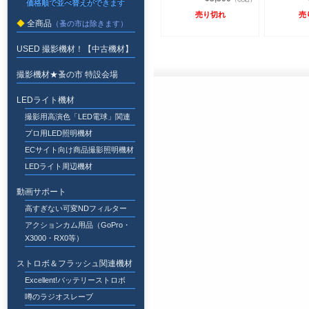
売り切れ
売
全商品
USED 撮影機材！【中古機材】
撮影機材★蚤の市 特設会場
LEDライト機材
撮影用高演色「LED電球」関連
プロ用LED照明機材
ECサイト向け商品撮影照明機材
LEDライト周辺機材
動画サポート
高すぎない可変NDフィルター
アクションカム用品（GoPro・
X3000・RX0等）
ストロボ＆フラッシュ関連機材
Excellent!バッテリーストロボ
噂のラジオスレーブ