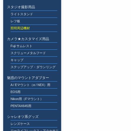
スタジオ撮影用品
ライトスタンド
レフ板
照明周辺機材
カメラ★カスタマイズ用品
Fuji サムレスト
スクリューメタルフード
キャップ
ステップアップ・ダウンリング
魅惑のマウントアダプター
A / Eマウント（α / NEX）用
EOS用
Nikon用（Fマウント）
PENTAX645用
シャレオツ系グッズ
レンズケース
ローライフレックス・アクセサリ