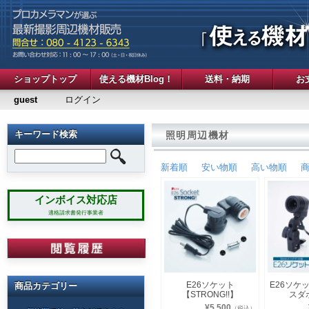
ショップトップ
使える機材Blog！
送料・納期
お
guest
ログイン
キーワード検索
照明周辺機材
新着順
安い物順
高い物順
インボイス対応店
適格請求書発行事業者
E26ソケット
E26ソケ
商品カテゴリー
【STRONG!!】
スダ
¥5,500
（税込）