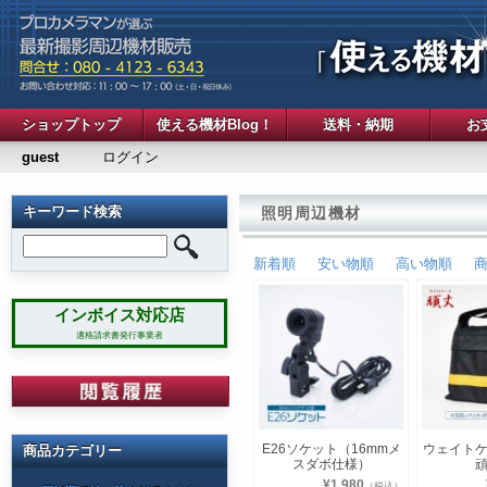
ショップトップ
使える機材Blog！
送料・納期
お
guest
ログイン
キーワード検索
照明周辺機材
新着順
安い物順
高い物順
インボイス対応店
適格請求書発行事業者
E26ソケット（16mmメ
ウェイト
商品カテゴリー
スダボ仕様）
¥1,980
（税込）