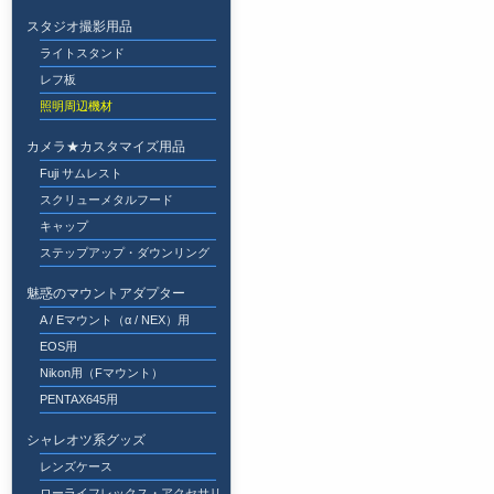
スタジオ撮影用品
ライトスタンド
レフ板
照明周辺機材
カメラ★カスタマイズ用品
Fuji サムレスト
スクリューメタルフード
キャップ
ステップアップ・ダウンリング
魅惑のマウントアダプター
A / Eマウント（α / NEX）用
EOS用
Nikon用（Fマウント）
PENTAX645用
シャレオツ系グッズ
レンズケース
ローライフレックス・アクセサリ