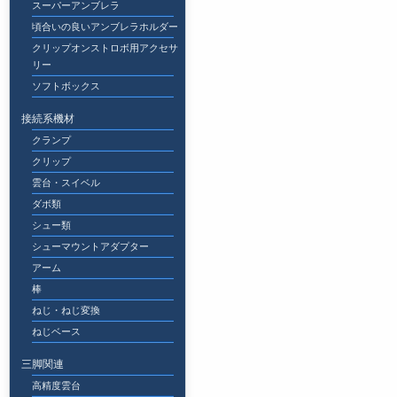
スーパーアンブレラ
頃合いの良いアンブレラホルダー
クリップオンストロボ用アクセサ
リー
ソフトボックス
接続系機材
クランプ
クリップ
雲台・スイベル
ダボ類
シュー類
シューマウントアダプター
アーム
棒
ねじ・ねじ変換
ねじベース
三脚関連
高精度雲台