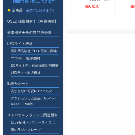
売り切れ
売
全商品
USED 撮影機材！【中古機材】
撮影機材★蚤の市 特設会場
LEDライト機材
撮影用高演色「LED電球」関連
プロ用LED照明機材
ECサイト向け商品撮影照明機材
LEDライト周辺機材
動画サポート
高すぎない可変NDフィルター
アクションカム用品（GoPro・
X3000・RX0等）
ストロボ＆フラッシュ関連機材
Excellent!バッテリーストロボ
噂のラジオスレーブ