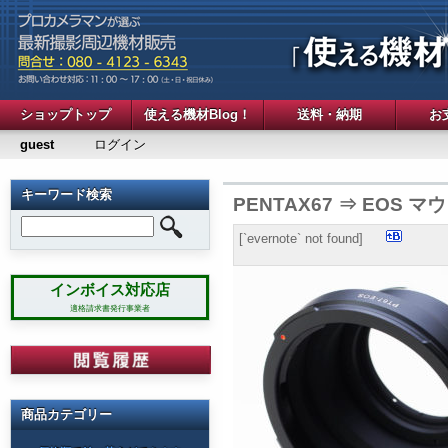
ショップトップ
使える機材Blog！
送料・納期
お
guest
ログイン
キーワード検索
PENTAX67 ⇒ EOS
[`evernote` not found]
インボイス対応店
適格請求書発行事業者
商品カテゴリー