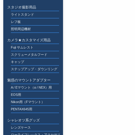
スタジオ撮影用品
ライトスタンド
レフ板
照明周辺機材
カメラ★カスタマイズ用品
Fuji サムレスト
スクリューメタルフード
キャップ
ステップアップ・ダウンリング
魅惑のマウントアダプター
A / Eマウント（α / NEX）用
EOS用
Nikon用（Fマウント）
PENTAX645用
シャレオツ系グッズ
レンズケース
ローライフレックス・アクセサリ