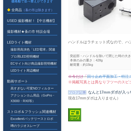
全商品
USED 撮影機材！【中古機材】
撮影機材★蚤の市 特設会場
ハンドルはラチェット式なので、ハ
LEDライト機材
撮影用高演色「LED電球」関連
突起部・ハンドルを除いて閉じた時の大きさ：75
プロ用LED照明機材
本体のみの重さ：428g
ECサイト向け商品撮影照明機材
耐荷重：約15kg
LEDライト周辺機材
※今だけ「
回り止め平面加工・特注
動画サポート
※掲載写真とは異なりフツーのスピ
高すぎない可変NDフィルター
なんと17mmダボが入
アクションカム用品（GoPro・
現在17mmダボは入りません）
X3000・RX0等）
ストロボ＆フラッシュ関連機材
Excellent!バッテリーストロボ
噂のラジオスレーブ