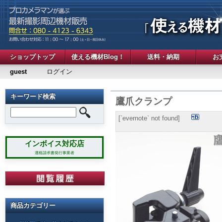
ショップトップ
使える機材Blog！
送料・納期
お
guest
ログイン
キーワード検索
鷹爪クランプ
[`evernote` not found]
インボイス対応店
適格請求書発行事業者
商品カテゴリー