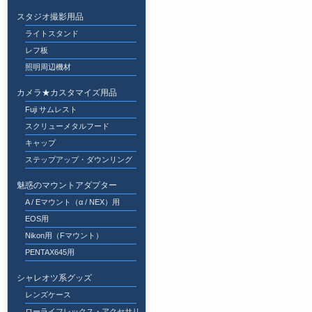
スタジオ撮影用品
ライトスタンド
レフ板
照明周辺機材
カメラ★カスタマイズ用品
Fuji サムレスト
スクリューメタルフード
キャップ
ステップアップ・ダウンリング
魅惑のマウントアダプター
A / Eマウント（α / NEX）用
EOS用
Nikon用（Fマウント）
PENTAX645用
シャレオツ系グッズ
レンズケース
ローライフレックス・アクセサリ