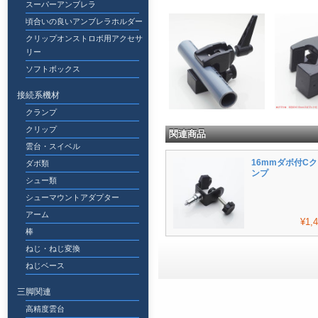
スーパーアンブレラ
頃合いの良いアンブレラホルダー
クリップオンストロボ用アクセサ
リー
ソフトボックス
接続系機材
クランプ
クリップ
関連商品
雲台・スイベル
16mmダボ付C
ダボ類
ンプ
シュー類
シューマウントアダプター
アーム
¥1,
棒
ねじ・ねじ変換
ねじベース
三脚関連
高精度雲台