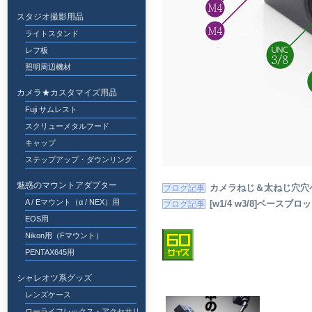
スタジオ撮影用品
ライトスタンド
レフ板
照明周辺機材
カメラ★カスタマイズ用品
Fuji サムレスト
スクリューメタルフード
キャップ
ステップアップ・ダウンリング
魅惑のマウントアダプター
カメラねじ＆太ねじ穴穴ベ
A / Eマウント（α / NEX）用
[w1/4 w3/8]ベー
EOS用
Nikon用（Fマウント）
PENTAX645用
シャレオツ系グッズ
レンズケース
ローライフレックス・アクセサリ