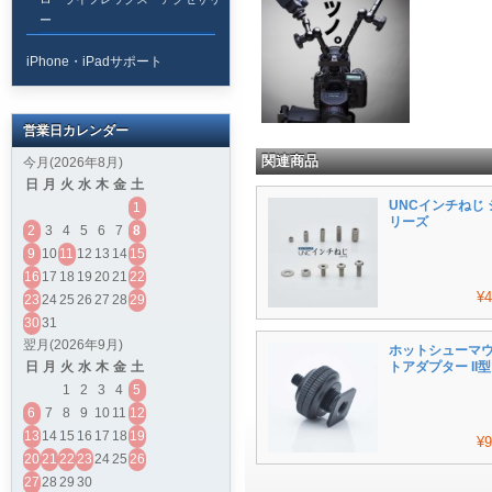
ー
iPhone・iPadサポート
営業日カレンダー
関連商品
今月(2026年8月)
日
月
火
水
木
金
土
UNCインチねじ 
1
リーズ
2
3
4
5
6
7
8
9
10
11
12
13
14
15
16
17
18
19
20
21
22
¥4
23
24
25
26
27
28
29
30
31
翌月(2026年9月)
ホットシューマ
トアダプター II型
日
月
火
水
木
金
土
1
2
3
4
5
6
7
8
9
10
11
12
13
14
15
16
17
18
19
¥9
20
21
22
23
24
25
26
27
28
29
30