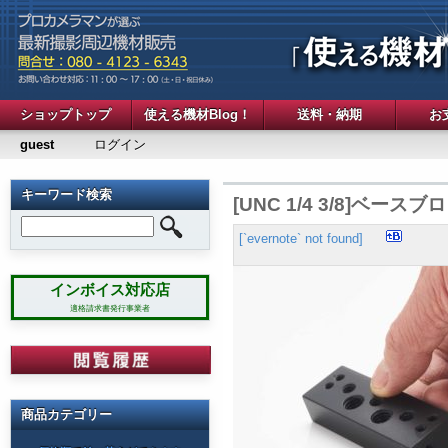
ショップトップ
使える機材Blog！
送料・納期
お
guest
ログイン
キーワード検索
[UNC 1/4 3/8]ベースブ
[`evernote` not found]
インボイス対応店
適格請求書発行事業者
商品カテゴリー