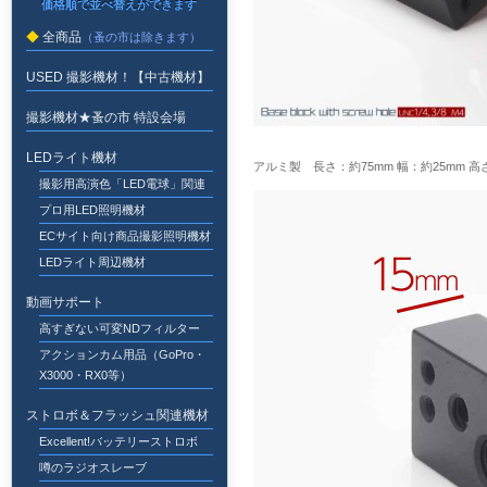
全商品
USED 撮影機材！【中古機材】
撮影機材★蚤の市 特設会場
LEDライト機材
アルミ製 長さ：約75mm 幅：約25mm 高さ
撮影用高演色「LED電球」関連
プロ用LED照明機材
ECサイト向け商品撮影照明機材
LEDライト周辺機材
動画サポート
高すぎない可変NDフィルター
アクションカム用品（GoPro・
X3000・RX0等）
ストロボ＆フラッシュ関連機材
Excellent!バッテリーストロボ
噂のラジオスレーブ