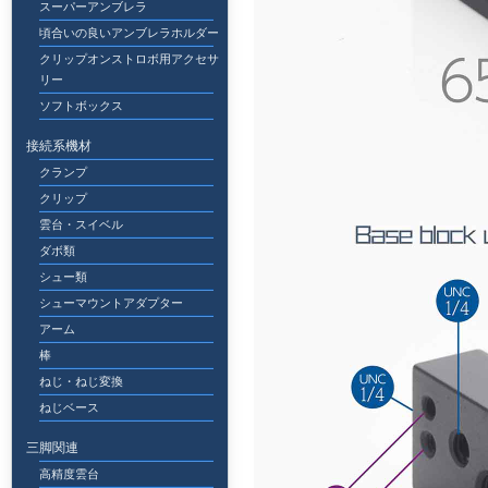
スーパーアンブレラ
頃合いの良いアンブレラホルダー
クリップオンストロボ用アクセサ
リー
ソフトボックス
接続系機材
クランプ
クリップ
雲台・スイベル
ダボ類
シュー類
シューマウントアダプター
アーム
棒
ねじ・ねじ変換
ねじベース
三脚関連
高精度雲台